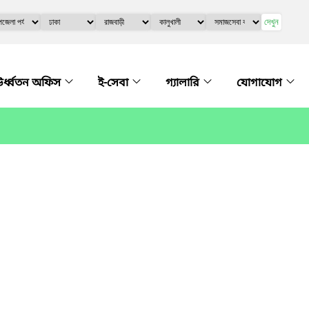
দেখুন
র্ধ্বতন অফিস
ই-সেবা
গ্যালারি
যোগাযোগ