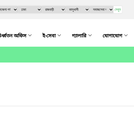
দেখুন
র্ধ্বতন অফিস
ই-সেবা
গ্যালারি
যোগাযোগ