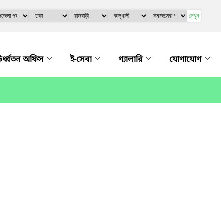
দেখুন
র্ধ্বতন অফিস
ই-সেবা
গ্যালারি
যোগাযোগ