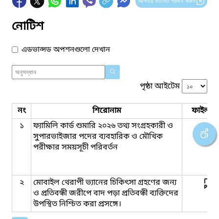
আপনার মতামত প্রদান করুন
নোটিশ
এডভান্সড অপশনগুলো দেখান
পৃষ্ঠা আইটেম
নং
শিরোনাম
ফাইল সম
১
ফ্যামিলি কার্ড শুমারি ২০২৬ তথ্য সংগ্রহকারী ও
সুপারভাইজার পদের ব্যবহারিক ও মৌখিক
পরীক্ষার সময়সূচী পরিবর্তন
২
মোবাইল থেরাপী ভ্যানের চিকিৎসা গ্রহণের জন্য
ও প্রতিবন্ধী জরীপে বাদ পড়া প্রতিবন্ধী ব্যক্তিদের
উপস্থিত নিশ্চিত করা প্রসঙ্গে।