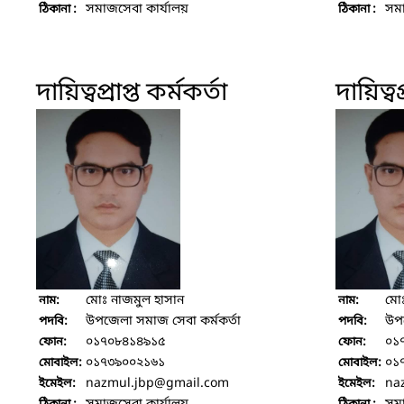
সমাজসেবা কার্যালয়
সমা
ঠিকানা :
ঠিকানা :
দায়িত্বপ্রাপ্ত কর্মকর্তা
দায়িত্বপ
মোঃ নাজমুল হাসান
মোঃ
নাম:
নাম:
উপজেলা সমাজ সেবা কর্মকর্তা
উপজ
পদবি:
পদবি:
০১৭০৮৪১৪৯১৫
০১
ফোন:
ফোন:
০১৭৩৯০০২১৬১
০১
মোবাইল:
মোবাইল:
nazmul.jbp
@gmail.com
na
ইমেইল:
ইমেইল: