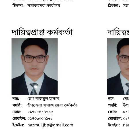
সমাজসেবা কার্যালয়
সমা
ঠিকানা :
ঠিকানা :
দায়িত্বপ্রাপ্ত কর্মকর্তা
দায়িত্বপ
মোঃ নাজমুল হাসান
মোঃ
নাম:
নাম:
উপজেলা সমাজ সেবা কর্মকর্তা
উপজ
পদবি:
পদবি:
০১৭০৮৪১৪৯১৫
০১
ফোন:
ফোন:
০১৭৩৯০০২১৬১
০১
মোবাইল:
মোবাইল:
nazmul.jbp
@gmail.com
na
ইমেইল:
ইমেইল: