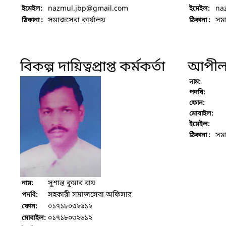
nazmul.jbp
@gmail.com
na
ইমেইল:
ইমেইল:
সমাজসেবা কার্যালয়
সমা
ঠিকানা :
ঠিকানা :
বিকল্প দায়িত্বপ্রাপ্ত কর্মকর্তা
আপীল ক
নাম:
পদবি:
ফোন:
মোবাইল:
ইমেইল:
সমা
ঠিকানা :
সুশান্ত কুমার রায়
নাম:
সহকারী সমাজসেবা অফিসার
পদবি:
০১৭১৮০৩২৬১২
ফোন:
০১৭১৮০৩২৬১২
মোবাইল: