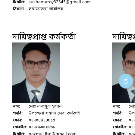
sushantaroy32345
@gmail.com
ইমেইল:
সমাজসেবা কার্যালয়
ঠিকানা :
দায়িত্বপ্রাপ্ত কর্মকর্তা
দায়িত্বপ
মোঃ নাজমুল হাসান
মোঃ
নাম:
নাম:
উপজেলা সমাজ সেবা কর্মকর্তা
উপজ
পদবি:
পদবি:
০১৭০৮৪১৪৯১৫
০১
ফোন:
ফোন:
০১৭৩৯০০২১৬১
০১
মোবাইল:
মোবাইল:
nazmul.jbp
@gmail.com
na
ইমেইল:
ইমেইল: